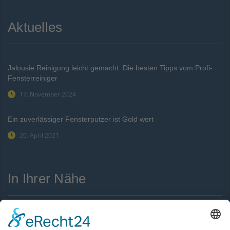
Aktuelles
Jalousie Reinigung leicht gemacht: Die besten Tipps vom Profi-
Fensterreiniger
17. November 2024
Ein zuverlässiger Fensterputzer ist Gold wert
20. April 2021
In Ihrer Nähe
Bamberg
Erlangen