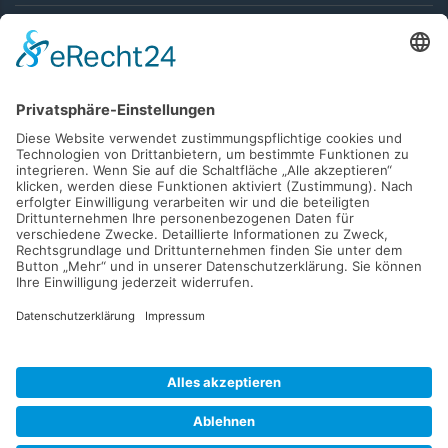
Bamberg
Erlangen
Frankfurt am Main
Putzen Privat
Fensterreinigung
Solarreinigung
Gebäudereinigung
Wohnungsendreinigung
Gardinenreinigung
Polsterreinigung
Raffstores Reinigung
Teppichbodenreinigung
Heizkörperreiniger
Entrümpelung
Hausmeisterservice
Solarreinigung